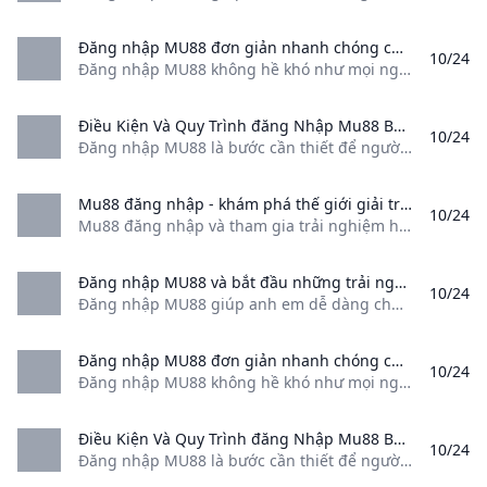
Đăng nhập MU88 đơn giản nhanh chóng chỉ với vài bước Đăng nhập MU88 không hề khó như mọi người thường nghĩ thao tác rất đơn giản. Anh em dễ dàng truy cập vào nhà cái đặt cược thu lợi nhuận khủng mỗi ngày.
10/24
Đăng nhập MU88 không hề khó như mọi người thường nghĩ, thao tác rất đơn giản. Anh em dễ dàng truy cập vào nhà cái đặt cược, thu lợi nhuận khủng mỗi ngày. Posted on Tháng bảy 13, 2024Tháng bảy 19, 2024by zumi Trước khi tiến hành truy cập tài khoản bạn cần đáp ứng hoàn hảo những yêu cầu mà nhà cái đặt ra như sau: Đảm bảo rằng bạn đã đăng ký tài khoản với các thông tin chính xác và theo đúng quy định của nhà cái.
Điều Kiện Và Quy Trình đăng Nhập Mu88 Bạn Cần Phải Biết Đăng nhập MU88 là bước cần thiết để người chơi có thể tham gia các hoạt động cá cược tại nhà cái. Tuy nhiên để thực hiện thao tác này thành công game thủ cần
10/24
Đăng nhập MU88 là bước cần thiết để người chơi có thể tham gia các hoạt động cá cược tại nhà cái. Tuy nhiên, để thực hiện thao tác này thành công, game thủ cần Đăng nhập Mu88 như thế nào là thắc mắc của đa số những bet thủ lần đầu cá cược tại nhà cái. Chính vì vậy trong bài viết dưới đây Mu88 sẽ cập nhật từ A – Z thông tin về điều kiện, hướng dẫn để bạn có thể truy cập vào hệ thống một cách hiệu quả.
Mu88 đăng nhập - khám phá thế giới giải trí cực đỉnh - MU88 Mu88 đăng nhập và tham gia trải nghiệm hứa hẹn sẽ mang tới cho anh em những trải nghiệm thú vị và tuyệt vời nhất. Cùng tìm hiểu nhé.
10/24
Mu88 đăng nhập và tham gia trải nghiệm hứa hẹn sẽ mang tới cho anh em những trải nghiệm thú vị và tuyệt vời nhất. Cùng tìm hiểu nhé. Mu88 đăng nhập là thao tác đầu tiên người chơi cần tiến hành khi muốn truy cập vào tham gia cùng nhà cái. Luôn là sân chơi thu hút và hấp dẫn đông đảo người tham gia bởi chất lượng dịch vụ tuyệt vời cùng kho game siêu đỉnh.
Đăng nhập MU88 và bắt đầu những trải nghiệm cá cược thú vị Đăng nhập MU88 giúp anh em dễ dàng chơi game và nhận ưu đãi bất kỳ lúc nào. Nhà cái luôn dành tặng nhiều ưu đãi cho hội viên tích cực điểm danh thường xuyên.
10/24
Đăng nhập MU88 giúp anh em dễ dàng chơi game và nhận ưu đãi bất kỳ lúc nào. Nhà cái luôn dành tặng nhiều ưu đãi cho hội viên tích cực điểm danh thường xuyên. Người chơi luôn phải đăng nhập mu88 để vào tài khoản game của mình. Anh em sẽ nhanh chóng được tận hưởng những trải nghiệm giải trí tuyệt vời có một không hai do nhà cái mang lại.
Đăng nhập MU88 đơn giản nhanh chóng chỉ với vài bước Đăng nhập MU88 không hề khó như mọi người thường nghĩ thao tác rất đơn giản. Anh em dễ dàng truy cập vào nhà cái đặt cược thu lợi nhuận khủng mỗi ngày.
10/24
Đăng nhập MU88 không hề khó như mọi người thường nghĩ, thao tác rất đơn giản. Anh em dễ dàng truy cập vào nhà cái đặt cược, thu lợi nhuận khủng mỗi ngày. Posted on Tháng bảy 13, 2024Tháng bảy 19, 2024by zumi Trước khi tiến hành truy cập tài khoản bạn cần đáp ứng hoàn hảo những yêu cầu mà nhà cái đặt ra như sau: Đảm bảo rằng bạn đã đăng ký tài khoản với các thông tin chính xác và theo đúng quy định của nhà cái.
Điều Kiện Và Quy Trình đăng Nhập Mu88 Bạn Cần Phải Biết Đăng nhập MU88 là bước cần thiết để người chơi có thể tham gia các hoạt động cá cược tại nhà cái. Tuy nhiên để thực hiện thao tác này thành công game thủ cần
10/24
Đăng nhập MU88 là bước cần thiết để người chơi có thể tham gia các hoạt động cá cược tại nhà cái. Tuy nhiên, để thực hiện thao tác này thành công, game thủ cần Đăng nhập Mu88 như thế nào là thắc mắc của đa số những bet thủ lần đầu cá cược tại nhà cái. Chính vì vậy trong bài viết dưới đây Mu88 sẽ cập nhật từ A – Z thông tin về điều kiện, hướng dẫn để bạn có thể truy cập vào hệ thống một cách hiệu quả.