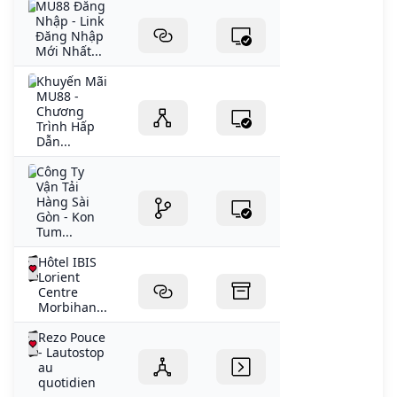
MU88 Đăng
Nhập - Link
Đăng Nhập
Mới Nhất...
Khuyến Mãi
MU88 -
Chương
Trình Hấp
Dẫn...
Công Ty
Vận Tải
Hàng Sài
Gòn - Kon
Tum...
Hôtel IBIS
Lorient
Centre
Morbihan...
Rezo Pouce
- Lautostop
au
quotidien