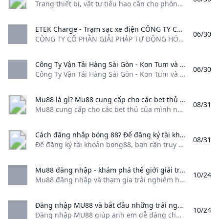
Trang thiết bị, vật tư tiêu hao cần cho phòng lab IVF gồm những gì ? Tổng hợp các thông tin về kiến thức, tin tức IVF mới nhất.
ETEK Charge - Trạm sạc xe điện CÔNG TY CỔ PHẦN GIẢI PHÁP TỰ ĐỘNG HÓA ETEK
06/30
CÔNG TY CỔ PHẦN GIẢI PHÁP TỰ ĐỘNG HÓA ETEK Hiện nay xu hướng sử dụng ô tô điện thay thế cho ô tô chạy xăng/dầu đang phát triển mạnh mẽ hơn bao giờ hết. Với sứ mệnh cao cả nhằm đáp ứng nhu cầu tăng cao của thị trường, ETEK cung cấp hàng loạt các dòng sạc pin ô tô điện có nhiều ưu điểm vượt trội so với các sản phẩm khác trên thị trường, như: tốc độ sạc nhanh, an toàn, tiết kiệm điện, dễ dàng lắp đặt và sử dụng.
Công Ty Vận Tải Hàng Sài Gòn - Kon Tum và ngược lại Vận Tải Quang Giảng Công Ty Vận Tải Hàng Sài Gòn - Kon Tum và ngược lại Vân tải Quang Giảng chuyên vận chuyển các loại hàng hóa từ Kon Tum đi các tỉnh Buôn Ma Thuột Tp.HCM Gia Lai... và ngược lại. Chúng tôi vận chuyển các tuyến hàng chành xe Bắc - Nam ... Hãy liên hệ chúng tôi để được tư vấn chi tiết 0937 776 47
06/30
Công Ty Vận Tải Hàng Sài Gòn - Kon Tum và ngược lại | Vân tải Quang Giảng chuyên vận chuyển các loại hàng hóa từ Kon Tum đi các tỉnh Buôn Ma Thuột, Tp.HCM, Gia Lai… và ngược lại. Chúng tôi vận chuyển các tuyến hàng, chành xe Bắc - Nam … Hãy liên hệ chúng tôi để được tư vấn chi tiết 0937 776 47 Hiện nay, những dịch vụ cho thuê kho bãi tại Quận 12, TPHCM đang được rất nhiều doanh nghiệp quan… Công ty TNHH Vận Tải Quang Giảng tự hào là đơn vị vận chuyển giá rẻ từ Hồ Chí Minh đi Kon Tum….
Mu88 là gì? Mu88 cung cấp cho các bet thủ của mình những chính sách rút tiền linh hoạt và thuận tiện nhất có thể. Với việc rút tiền qua thẻ ATM quy trình đơn giản và nhanh chóng giúp tất cả mọi người tiết kiệm thời gian và công sức.
08/31
Mu88 cung cấp cho các bet thủ của mình những chính sách rút tiền linh hoạt và thuận tiện nhất có thể. Với việc rút tiền qua thẻ ATM, quy trình đơn giản và nhanh chóng giúp tất cả mọi người tiết kiệm thời gian và công sức.
Cách đăng nhập bóng 88? Để đăng ký tài khoản bong88 bạn cần truy cập vào trang chủ của bong88 và chọn mục Đăng Ký. Sau đó bạn sẽ được chuyển tới trang đăng ký tài khoản. Trên trang đăng ký bạn sẽ cần điền đầy đủ thông tin cá nhân như tên địa chỉ email số điện thoại và tên đăng nhập.
08/31
Để đăng ký tài khoản bong88, bạn cần truy cập vào trang chủ của bong88 và chọn mục Đăng Ký. Sau đó, bạn sẽ được chuyển tới trang đăng ký tài khoản. Trên trang đăng ký, bạn sẽ cần điền đầy đủ thông tin cá nhân như tên, địa chỉ email, số điện thoại, và tên đăng nhập.
Mu88 đăng nhập - khám phá thế giới giải trí cực đỉnh - MU88 Mu88 đăng nhập và tham gia trải nghiệm hứa hẹn sẽ mang tới cho anh em những trải nghiệm thú vị và tuyệt vời nhất. Cùng tìm hiểu nhé.
10/24
Mu88 đăng nhập và tham gia trải nghiệm hứa hẹn sẽ mang tới cho anh em những trải nghiệm thú vị và tuyệt vời nhất. Cùng tìm hiểu nhé. Mu88 đăng nhập là thao tác đầu tiên người chơi cần tiến hành khi muốn truy cập vào tham gia cùng nhà cái. Luôn là sân chơi thu hút và hấp dẫn đông đảo người tham gia bởi chất lượng dịch vụ tuyệt vời cùng kho game siêu đỉnh.
Đăng nhập MU88 và bắt đầu những trải nghiệm cá cược thú vị Đăng nhập MU88 giúp anh em dễ dàng chơi game và nhận ưu đãi bất kỳ lúc nào. Nhà cái luôn dành tặng nhiều ưu đãi cho hội viên tích cực điểm danh thường xuyên.
10/24
Đăng nhập MU88 giúp anh em dễ dàng chơi game và nhận ưu đãi bất kỳ lúc nào. Nhà cái luôn dành tặng nhiều ưu đãi cho hội viên tích cực điểm danh thường xuyên. Người chơi luôn phải đăng nhập mu88 để vào tài khoản game của mình. Anh em sẽ nhanh chóng được tận hưởng những trải nghiệm giải trí tuyệt vời có một không hai do nhà cái mang lại.