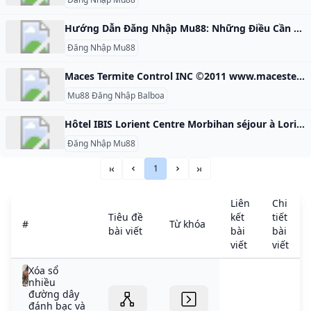
Hướng Dẫn Đăng Nhập Mu88: Những Điều Cần Biết Khám phá cách đăng nhập Mu88 dễ dàng trong 4 bước và những lưu ý quan trọng khi cá cược. Mu88 - địa chỉ cá cược uy tín với kho game phong phú và khuyến mãi hấp dẫn! Để bắt đầu trải nghiệm cá cược thú vị tại Mu88, hãy cùng khám phá 4 bước đăng nhập đơn giản và nhanh chóng sau đây. Xem thêm: Đăng ký Mu88 đơn giản
Đăng Nhập Mu88
Maces Termite Control INC ©2011 www.macestermites.com Home - MACESTERMITE.COM MACESTERMITE.COM This domain name is for sale. Owning a suitable domain name will help you achieve greater success in your career. For any business consultation about MACESTERMITE.COM, please contact us! ! ! available for sale For instantly purchase. Please contact us to get this domain. Get A Quote Telegram Whatsapp Skype email protected Primary Language English Number Of Records 33 Website Building Age 13 Domain Age 18 Oldest Record Year 2008-08-29 00:32:11 Latest Record Year 2025-01-01 00:34:51 This domain name was built between 2008 and 2009 for a period of 1 year.
Mu88 Đăng Nhập Balboa
Hôtel IBIS Lorient Centre Morbihan séjour à Lorient Bretagne Sud - LORIENT-HOTEL.COM LORIENT-HOTEL.COM This domain name is for sale. Owning a suitable domain name will help you achieve greater success in your career. For any business consultation about LORIENT-HOTEL.COM, please contact us! ! ! available for sale For instantly purchase. Please contact us to get this domain. Get A Quote Telegram Whatsapp Skype email protected Primary Language French Number Of Records 56 Website Building Age 11 Domain Age 11 Oldest Record Year 2014-10-11 01:19:58 Latest Record Year 2024-12-31 20:23:14 This domain name was built between 2014 and 2015 for a period of 1 year.
Đăng Nhập Mu88
1
««
«
»
»»
Liên
Chi
Tiêu đề
kết
tiết
#
Từ khóa
bài viết
bài
bài
viết
viết
Xóa sổ
nhiều
đường dây
đánh bạc và