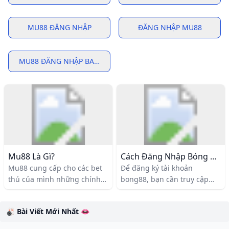
MU88 ĐĂNG NHẬP
ĐĂNG NHẬP MU88
MU88 ĐĂNG NHẬP BALBOA
Mu88 Là Gì?
Cách Đăng Nhập Bóng 88?
Mu88 cung cấp cho các bet
Để đăng ký tài khoản
thủ của mình những chính
bong88, bạn cần truy cập
sách rút tiền linh hoạt và
vào trang chủ của bong88 và
thuận tiện nhất có thể. Với
chọn mục Đăng Ký. Sau đó,
🎳 Bài Viết Mới Nhất 👄
việc rút tiền qua thẻ ATM,
bạn sẽ được chuyển tới
quy trình đơn giản và nhanh
trang đăng ký tài khoản.