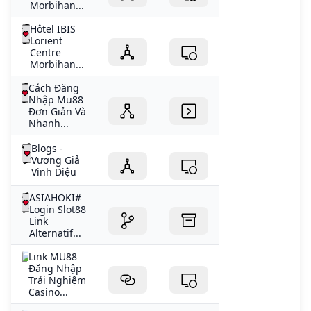
Morbihan...
Hôtel IBIS
Lorient
Centre
Morbihan...
Cách Đăng
Nhập Mu88
Đơn Giản Và
Nhanh...
Blogs -
Vương Giả
Vinh Diệu
ASIAHOKI#
Login Slot88
Link
Alternatif...
Link MU88
Đăng Nhập
Trải Nghiệm
Casino...