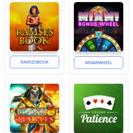
RAMSESBOOK
MIAMIWHEEL