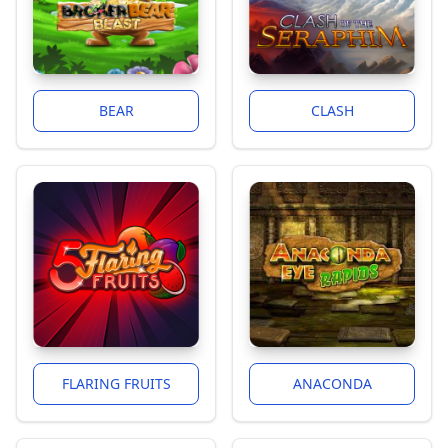
BEAR
CLASH
FLARING FRUITS
ANACONDA