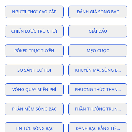
NGƯỜI CHƠI CAO CẤP
ĐÁNH GIÁ SÒNG BẠC
CHIẾN LƯỢC TRÒ CHƠI
GIẢI ĐẤU
PÔKER TRỰC TUYẾN
MẸO CƯỢC
SO SÁNH CƠ HỘI
KHUYẾN MÃI SÒNG BẠC
VÒNG QUAY MIỄN PHÍ
PHƯƠNG THỨC THANH TOÁ
PHẦN MỀM SÒNG BẠC
PHẦN THƯỞNG TRUNG THÀ
TIN TỨC SÒNG BẠC
ĐÁNH BẠC BẰNG TIỀN THẬT