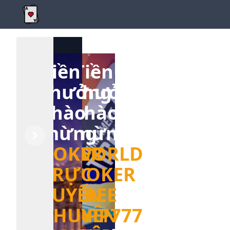
Tiền
Tiền
Tiền
thưởng
thưởng
thưởng
chào
chào
chào
mừng
mừng
mừng
Previous
Next
POKER
WIN777
WORLD
TRỰC
World
POKER
TUYẾN
Poker
FREE
CHUYÊN
Free
APP777