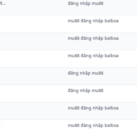
...
đăng nhập mu88
mu88 đăng nhập balboa
mu88 đăng nhập balboa
mu88 đăng nhập balboa
đăng nhập mu88
đăng nhập mu88
mu88 đăng nhập balboa
.
mu88 đăng nhập balboa