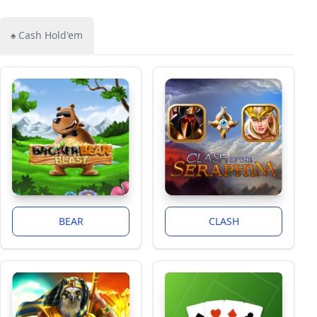
♠️
Cash Hold'em
BEAR
CLASH