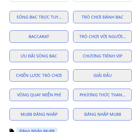
đầu
thêm
SÒNG BẠC TRỰC TUYẾN
TRÒ CHƠI ĐÁNH BẠC
BACCARAT
TRÒ CHƠI VỚI NGƯỜI CHIA
ƯU ĐÃI SÒNG BẠC
CHƯƠNG TRÌNH VIP
CHIẾN LƯỢC TRÒ CHƠI
GIẢI ĐẤU
VÒNG QUAY MIỄN PHÍ
PHƯƠNG THỨC THANH T
MU88 ĐĂNG NHẬP
ĐĂNG NHẬP MU88
Đăng Nhập Mu88