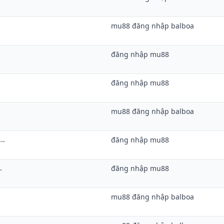
mu88 đăng nhập balboa
đăng nhập mu88
đăng nhập mu88
mu88 đăng nhập balboa
..
đăng nhập mu88
.
đăng nhập mu88
mu88 đăng nhập balboa