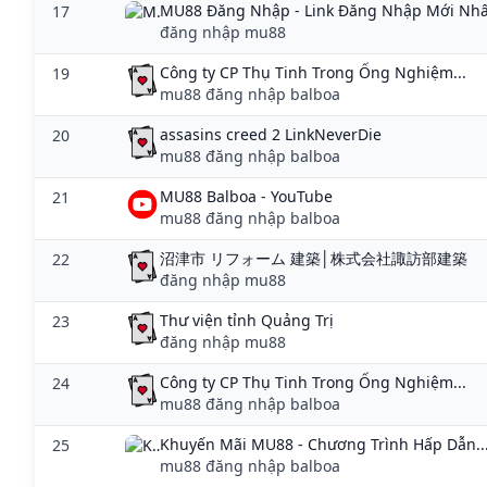
MU88 Đăng Nhập - Link Đăng Nhập Mới Nhất
17
đăng nhập mu88
Công ty CP Thụ Tinh Trong Ống Nghiệm...
19
mu88 đăng nhập balboa
assasins creed 2 LinkNeverDie
20
mu88 đăng nhập balboa
MU88 Balboa - YouTube
21
mu88 đăng nhập balboa
沼津市 リフォーム 建築│株式会社諏訪部建築
22
đăng nhập mu88
Thư viện tỉnh Quảng Trị
23
đăng nhập mu88
Công ty CP Thụ Tinh Trong Ống Nghiệm...
24
mu88 đăng nhập balboa
Khuyến Mãi MU88 - Chương Trình Hấp Dẫn..
25
mu88 đăng nhập balboa