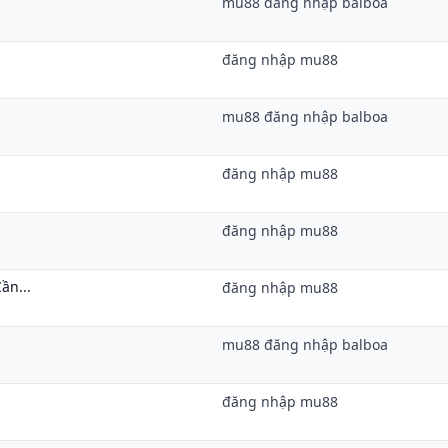
mu88 đăng nhập balboa
đăng nhập mu88
mu88 đăng nhập balboa
đăng nhập mu88
đăng nhập mu88
ần...
đăng nhập mu88
mu88 đăng nhập balboa
đăng nhập mu88