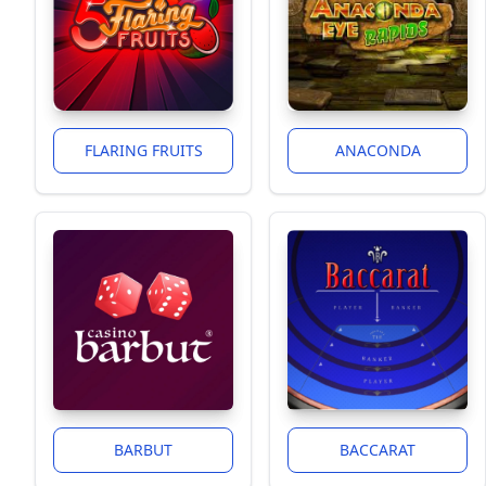
nạp
và
Tìm
Bắt
lần
hiểu
các
đầu
thêm
đầu
ưu
đãi
Giải
Poker
FLARING FRUITS
ANACONDA
thưởng
trực
hàng
tuyến
ngày
đảm
bảo
Tìm
Bắt
hiểu
10,000
đầu
thêm
USD
BARBUT
BACCARAT
Tìm
Bắt
hiểu