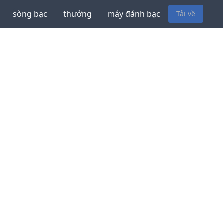
sòng bạc
thưởng
máy đánh bạc
Tải về