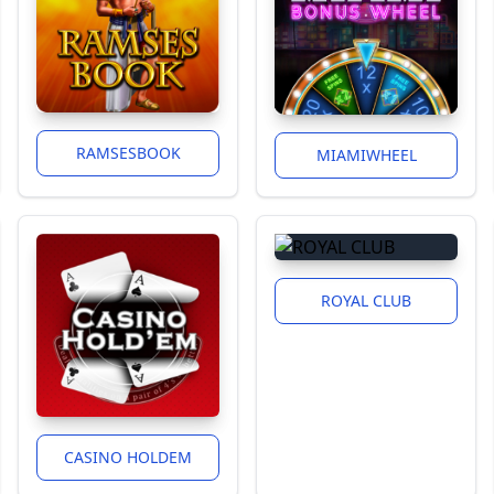
RAMSESBOOK
MIAMIWHEEL
ROYAL CLUB
CASINO HOLDEM