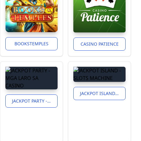
BOOKSTEMPLES
CASINO PATIENCE
JACKPOT ISLAND - SLOTS MACHINE
JACKPOT PARTY - MGA LARO SA CASINO