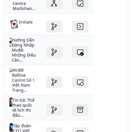
Centre
Morbihan...
Initiale
Hướng Dẫn
Đăng Nhập
Mu88:
Những Điều
Cần...
MU88
Balboa
Casino Số 1
Việt Nam
Trang...
Tin tức Thể
thao quốc
tế lịch thi
đấu...
Tập đoàn
CEO Việt