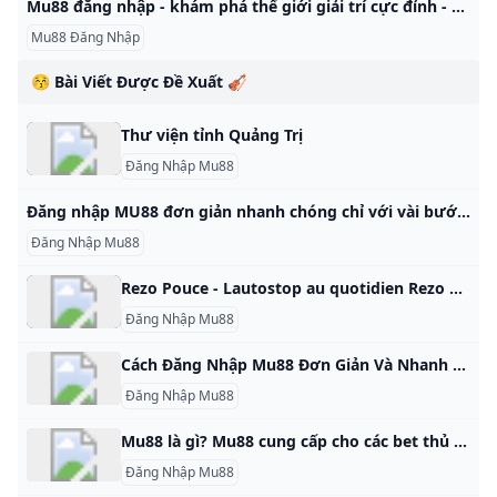
Mu88 đăng nhập - khám phá thế giới giải trí cực đỉnh - MU88 Mu88 đăng nhập và tham gia trải nghiệm hứa hẹn sẽ mang tới cho anh em những trải nghiệm thú vị và tuyệt vời nhất. Cùng tìm hiểu nhé. Mu88 đăng nhập là thao tác đầu tiên người chơi cần tiến hành khi muốn truy cập vào tham gia cùng nhà cái. Luôn là sân chơi thu hút và hấp dẫn đông đảo người tham gia bởi chất lượng dịch vụ tuyệt vời cùng kho game siêu đỉnh.
Mu88 Đăng Nhập
😚 Bài Viết Được Đề Xuất 🎻
Thư viện tỉnh Quảng Trị
Đăng Nhập Mu88
Đăng nhập MU88 đơn giản nhanh chóng chỉ với vài bước Đăng nhập MU88 không hề khó như mọi người thường nghĩ, thao tác rất đơn giản. Anh em dễ dàng truy cập vào nhà cái đặt cược, thu lợi nhuận khủng mỗi ngày. Posted on Tháng bảy 13, 2024Tháng bảy 19, 2024by zumi Trước khi tiến hành truy cập tài khoản bạn cần đáp ứng hoàn hảo những yêu cầu mà nhà cái đặt ra như sau: Đảm bảo rằng bạn đã đăng ký tài khoản với các thông tin chính xác và theo đúng quy định của nhà cái.
Đăng Nhập Mu88
Rezo Pouce - Lautostop au quotidien Rezo Pouce est un réseau d’auto-stop organisé de proximité en France. Déployé en lien avec les collectivités publiques, le dispositif vise à répondre aux besoins en mobilité des personnes en structurant, organisant et sécurisant la pratique de l’auto-stop en zone rurale ou périurbaine.
Đăng Nhập Mu88
Cách Đăng Nhập Mu88 Đơn Giản Và Nhanh Chóng Sau khi hoàn tất quá trình đăng ký tài khoản Mu88, nhiều anh em có thể gặp khó khăn trong việc đăng nhập và không biết phải thực hiện như thế nào. Việc đăng nhập Mu88 có thể thực hiện qua nhiều thiết bị khác nhau như điện thoại di động hoặc máy tính. Dưới đây, mình sẽ hướng dẫn chi tiết từng bước để giúp anh em dễ dàng trải nghiệm các trò chơi tại Mu88.
Đăng Nhập Mu88
Mu88 là gì? Mu88 cung cấp cho các bet thủ của mình những chính sách rút tiền linh hoạt và thuận tiện nhất có thể. Với việc rút tiền qua thẻ ATM, quy trình đơn giản và nhanh chóng giúp tất cả mọi người tiết kiệm thời gian và công sức.
Đăng Nhập Mu88