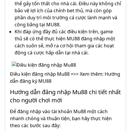
thể gây tổn thất cho nhà cái. Điều này không chỉ
bảo vệ lợi ích của chính bet thủ, mà còn góp
phần duy trì môi trường cá cược lành mạnh và
công bằng tại MU88.
Khi đáp ứng đầy đủ các điều kiện trên, game
thủ sẽ có thể thực hiện MU88 đăng nhập một
cách suôn sẻ, mở ra cơ hội tham gia các hoạt
động cá cược hấp dẫn tại nhà cái.
Điều kiện đăng nhập Mu88 =>> Xem thêm: Hướng
dẫn đăng ký MU88
Hướng dẫn đăng nhập Mu88 chi tiết nhất
cho người chơi mới
Để đăng nhập vào tài khoản Mu88 một cách
nhanh chóng và thuận tiện, bạn hãy thực hiện
theo các bước sau đây: