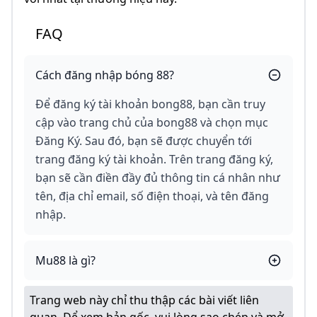
FAQ
Cách đăng nhập bóng 88?
Để đăng ký tài khoản bong88, bạn cần truy
cập vào trang chủ của bong88 và chọn mục
Đăng Ký. Sau đó, bạn sẽ được chuyển tới
trang đăng ký tài khoản. Trên trang đăng ký,
bạn sẽ cần điền đầy đủ thông tin cá nhân như
tên, địa chỉ email, số điện thoại, và tên đăng
nhập.
Mu88 là gì?
Trang web này chỉ thu thập các bài viết liên