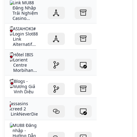
Link MU88
Đăng Nhập
Trải Nghiệm
Casino...
ASIAHOKI#
Login Slot88
Link
Alternatif...
Hôtel IBIS
Lorient
Centre
Morbihan...
Blogs -
Vương Giả
Vinh Diệu
assasins
creed 2
LinkNeverDie
MU88 Đăng
nhập -
Hướng Dẫn