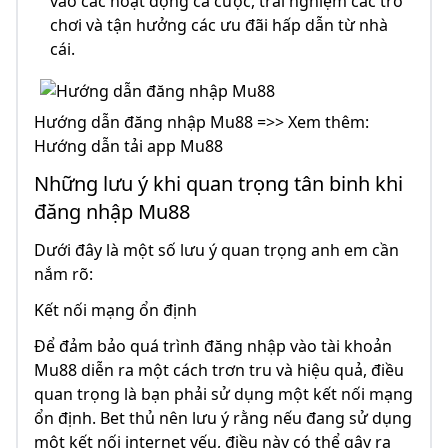
vào các hoạt động cá cược, trải nghiệm các trò
chơi và tận hưởng các ưu đãi hấp dẫn từ nhà
cái.
Hướng dẫn đăng nhập Mu88 =>> Xem thêm:
Hướng dẫn tải app Mu88
Những lưu ý khi quan trọng tân binh khi
đăng nhập Mu88
Dưới đây là một số lưu ý quan trọng anh em cần
nắm rõ:
Kết nối mạng ổn định
Để đảm bảo quá trình đăng nhập vào tài khoản
Mu88 diễn ra một cách trơn tru và hiệu quả, điều
quan trọng là bạn phải sử dụng một kết nối mạng
ổn định. Bet thủ nên lưu ý rằng nếu đang sử dụng
một kết nối internet yếu, điều này có thể gây ra