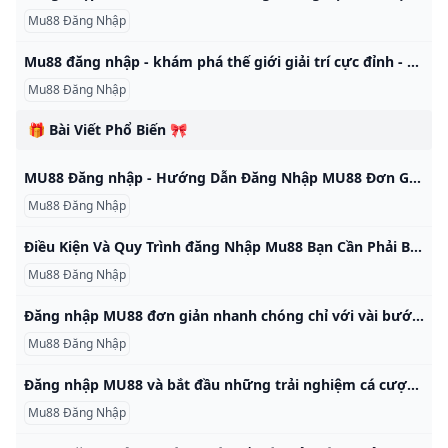
Mu88 Đăng Nhập
Mu88 đăng nhập - khám phá thế giới giải trí cực đỉnh - MU88 Mu88 đăng nhập và tham gia trải nghiệm hứa hẹn sẽ mang tới cho anh em những trải nghiệm thú vị và tuyệt vời nhất. Cùng tìm hiểu nhé. Mu88 đăng nhập là thao tác đầu tiên người chơi cần tiến hành khi muốn truy cập vào tham gia cùng nhà cái. Luôn là sân chơi thu hút và hấp dẫn đông đảo người tham gia bởi chất lượng dịch vụ tuyệt vời cùng kho game siêu đỉnh.
Mu88 Đăng Nhập
🎁 Bài Viết Phổ Biến 🎀
MU88 Đăng nhập - Hướng Dẫn Đăng Nhập MU88 Đơn Giản MU88 là sân chơi mang đến kho game siêu khủng và kho khuyến mãi siêu hấp dẫn cho mọi game thủ. Đăng nhập Mu88 là bước mà mọi game thủ cần làm mỗi khi muốn MU88 là sân chơi mang đến kho game siêu khủng và kho khuyến mãi siêu hấp dẫn cho mọi game thủ. Đăng nhập Mu88 là bước mà mọi game thủ cần làm mỗi khi muốn tham gia cá cược tại nhà cái.
Mu88 Đăng Nhập
Điều Kiện Và Quy Trình đăng Nhập Mu88 Bạn Cần Phải Biết Đăng nhập MU88 là bước cần thiết để người chơi có thể tham gia các hoạt động cá cược tại nhà cái. Tuy nhiên, để thực hiện thao tác này thành công, game thủ cần Đăng nhập Mu88 như thế nào là thắc mắc của đa số những bet thủ lần đầu cá cược tại nhà cái. Chính vì vậy trong bài viết dưới đây Mu88 sẽ cập nhật từ A – Z thông tin về điều kiện, hướng dẫn để bạn có thể truy cập vào hệ thống một cách hiệu quả.
Mu88 Đăng Nhập
Đăng nhập MU88 đơn giản nhanh chóng chỉ với vài bước Đăng nhập MU88 không hề khó như mọi người thường nghĩ, thao tác rất đơn giản. Anh em dễ dàng truy cập vào nhà cái đặt cược, thu lợi nhuận khủng mỗi ngày. Posted on Tháng bảy 13, 2024Tháng bảy 19, 2024by zumi Trước khi tiến hành truy cập tài khoản bạn cần đáp ứng hoàn hảo những yêu cầu mà nhà cái đặt ra như sau: Đảm bảo rằng bạn đã đăng ký tài khoản với các thông tin chính xác và theo đúng quy định của nhà cái.
Mu88 Đăng Nhập
Đăng nhập MU88 và bắt đầu những trải nghiệm cá cược thú vị Đăng nhập MU88 giúp anh em dễ dàng chơi game và nhận ưu đãi bất kỳ lúc nào. Nhà cái luôn dành tặng nhiều ưu đãi cho hội viên tích cực điểm danh thường xuyên. Người chơi luôn phải đăng nhập mu88 để vào tài khoản game của mình. Anh em sẽ nhanh chóng được tận hưởng những trải nghiệm giải trí tuyệt vời có một không hai do nhà cái mang lại.
Mu88 Đăng Nhập