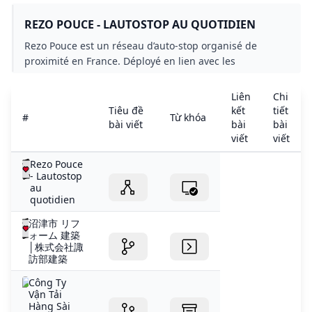
REZO POUCE - LAUTOSTOP AU QUOTIDIEN
Rezo Pouce est un réseau d’auto-stop organisé de
proximité en France. Déployé en lien avec les
collectivités publiques le dispositif vise à répondre aux
besoins en mobilité des personnes en structurant
Liên
Chi
organisant et sécurisant la pratique de lauto-stop en
Tiêu đề
kết
tiết
#
Từ khóa
zone rurale ou périurbaine.
bài viết
bài
bài
viết
viết
Rezo Pouce
- Lautostop
au
quotidien
沼津市 リフ
ォーム 建築
│株式会社諏
訪部建築
Công Ty
Vận Tải
Hàng Sài