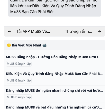
quan. Để xem bản gốc, vui lòng sao chép và mở
liên kết sau:
Điều Kiện Và Quy Trình Đăng Nhập
Mu88 Bạn Cần Phải Biết
Tải APP Mu88 Về
Thư viện tỉnh
Điện Thoại
Quảng Trị
😉 Bài Viết Mới Nhất 📹
MU88 Đăng nhập - Hướng Dẫn Đăng Nhập MU88 Đơn Giản MU88 là sân chơi mang đến kho game siêu khủng và kho khuyến mãi siêu hấp dẫn cho mọi game thủ. Đăng nhập Mu88 là bước mà mọi game thủ cần làm mỗi khi muốn MU88 là sân chơi mang đến kho game siêu khủng và kho khuyến mãi siêu hấp dẫn cho mọi game thủ. Đăng nhập Mu88 là bước mà mọi game thủ cần làm mỗi khi muốn tham gia cá cược tại nhà cái.
Mu88 Đăng Nhập
Điều Kiện Và Quy Trình đăng Nhập Mu88 Bạn Cần Phải Biết Đăng nhập MU88 là bước cần thiết để người chơi có thể tham gia các hoạt động cá cược tại nhà cái. Tuy nhiên, để thực hiện thao tác này thành công, game thủ cần Đăng nhập Mu88 như thế nào là thắc mắc của đa số những bet thủ lần đầu cá cược tại nhà cái. Chính vì vậy trong bài viết dưới đây Mu88 sẽ cập nhật từ A – Z thông tin về điều kiện, hướng dẫn để bạn có thể truy cập vào hệ thống một cách hiệu quả.
Mu88 Đăng Nhập
Đăng nhập MU88 đơn giản nhanh chóng chỉ với vài bước Đăng nhập MU88 không hề khó như mọi người thường nghĩ, thao tác rất đơn giản. Anh em dễ dàng truy cập vào nhà cái đặt cược, thu lợi nhuận khủng mỗi ngày. Posted on Tháng bảy 13, 2024Tháng bảy 19, 2024by zumi Trước khi tiến hành truy cập tài khoản bạn cần đáp ứng hoàn hảo những yêu cầu mà nhà cái đặt ra như sau: Đảm bảo rằng bạn đã đăng ký tài khoản với các thông tin chính xác và theo đúng quy định của nhà cái.
Mu88 Đăng Nhập
Đăng nhập MU88 và bắt đầu những trải nghiệm cá cược thú vị Đăng nhập MU88 giúp anh em dễ dàng chơi game và nhận ưu đãi bất kỳ lúc nào. Nhà cái luôn dành tặng nhiều ưu đãi cho hội viên tích cực điểm danh thường xuyên. Người chơi luôn phải đăng nhập mu88 để vào tài khoản game của mình. Anh em sẽ nhanh chóng được tận hưởng những trải nghiệm giải trí tuyệt vời có một không hai do nhà cái mang lại.