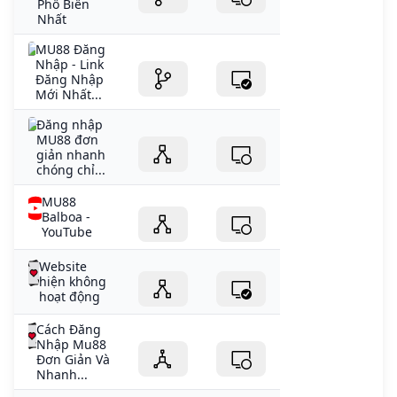
Phổ Biến
Nhất
MU88 Đăng
Nhập - Link
Đăng Nhập
Mới Nhất...
Đăng nhập
MU88 đơn
giản nhanh
chóng chỉ...
MU88
Balboa -
YouTube
Website
hiện không
hoạt động
Cách Đăng
Nhập Mu88
Đơn Giản Và
Nhanh...